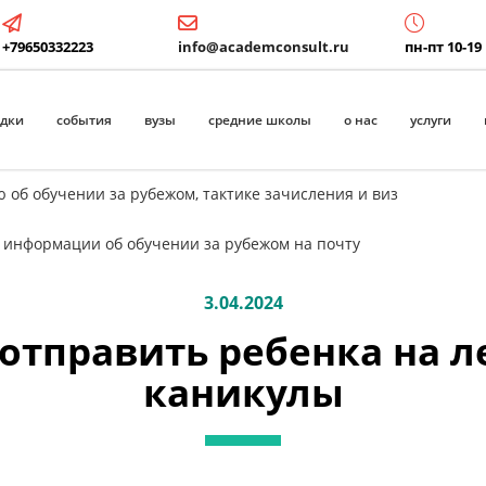
+79650332223
info@academconsult.ru
пн-пт 10-19
идки
события
вузы
средние школы
о нас
услуги
 об обучении за рубежом, тактике зачисления и виз
 информации об обучении за рубежом на почту
3.04.2024
 отправить ребенка на л
каникулы