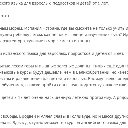
ого языка для взрослых, подростков и детей от 9 лет.
ехать.
м морем. Испания - страна, где вы сможете не только учить и
 нужно ребенку летом, как не пляж, солнце и изучение языка?
архитектура, купание в море, сиеста и танцы.
испанского языка для взрослых, подростков и детей от 5 лет.
крытые лесом горы и пышные зеленые долины. Кипр - ещё один
Языковые курсы будут дешевле, чем в Великобритании, но кач
тестам и развлечения для детей и взрослых. Вас ждут велосипе
 обучением, а также пройти серьезную подготовку к школе или 
для детей 7-17 лет очень насыщенную летнюю программу. А ря
 свободы, Бродвей и Аллея славы в Голливуде, но и масса дру
ать. Здесь доступно множество курсов английского языка для л