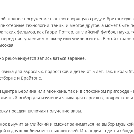
урой, полное погружение в англоговорящую среду и британскую 
мпьютерные технологии, танцы и многое другое, а может быть
к таких фильмов, как Гарри Поттер, английский футбол, наука, т
 перед поступлением в школу или университет... В этой стран
ысокая.
но рекомендуется записываться заранее.
зыка для взрослых, подростков и детей от 5 лет. Так, школы St. 
стборне и Брайтоне.
 центре Берлина или Мюнхена, так и в спокойном пригороде - в
тличный выбор для изучения языка для взрослых, подростков и д
овку поездки, включая получение визы.
нок выучит английский и сможет заниматься на выбор музыкой,
дой и дружелюбием местных жителей. Ирландия - один из бюдж