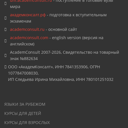
uni.academconsult.ru
- поступление в топовые вузы
мира
академконсалт.рф
- подготовка к вступительным
экзаменам
academconsult.ru
- основной сайт
academconsult.com
- english version (версия на
английском)
AcademConsult 2007-2026, Свидетельство на товарный
знак №882634
ООО «АкадемКонсалт», ИНН 7841353906, ОГРН
1077847008030,
ИП Следьева Ирина Михайловна, ИНН 780101251032
ЯЗЫКИ ЗА РУБЕЖОМ
КУРСЫ ДЛЯ ДЕТЕЙ
КУРСЫ ДЛЯ ВЗРОСЛЫХ