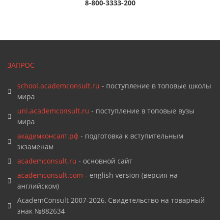
8-800-3333-200
ЗАПРОС
school.academconsult.ru
- поступление в топовые школы
мира
uni.academconsult.ru
- поступление в топовые вузы
мира
академконсалт.рф
- подготовка к вступительным
экзаменам
academconsult.ru
- основной сайт
academconsult.com
- english version (версия на
английском)
AcademConsult 2007-2026, Свидетельство на товарный
знак №882634