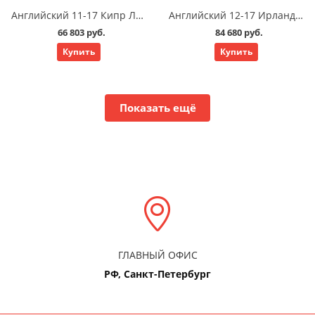
Английский 11-17 Кипр Ларнака: язык для подростков летний лагерь 20 у/нед
Английский 12-17 Ирландия Дублин: язык для групп 15 у/нед
66 803 руб.
84 680 руб.
Купить
Купить
Показать ещё
ГЛАВНЫЙ ОФИС
РФ, Санкт-Петербург