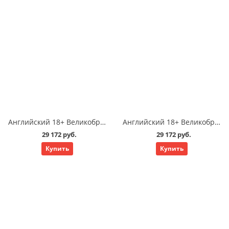
Английский 18+ Великобритания Саутгемптон: язык взрослый подготовка к экзаменам Cambridge exam 19 у/нед
Английский 18+ Великобритания Саутгемптон: язык взрослый общий стандартный 19 у/нед
29 172 руб.
29 172 руб.
Купить
Купить