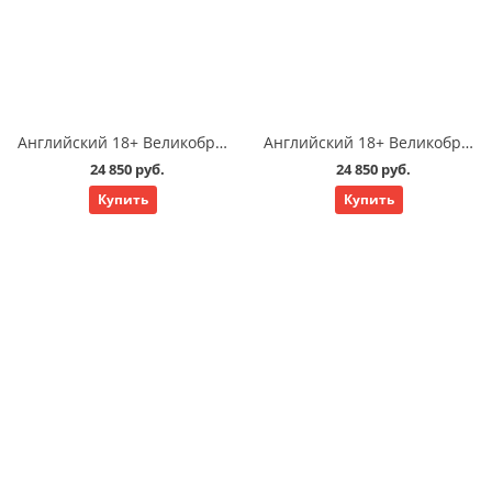
Английский 18+ Великобритания Саутгемптон: язык взрослый подготовка к экзаменам Cambridge exam 15 у/нед
Английский 18+ Великобритания Саутгемптон: язык взрослый общий стандартный 15 у/нед
24 850 руб.
24 850 руб.
Купить
Купить