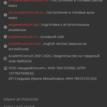
school.academconsult.ru
- поступление в топовые школы
мира
uni.academconsult.ru
- поступление в топовые вузы
мира
академконсалт.рф
- подготовка к вступительным
экзаменам
academconsult.ru
- основной сайт
academconsult.com
- english version (версия на
английском)
AcademConsult 2007-2026, Свидетельство на товарный
знак №882634
ООО «АкадемКонсалт», ИНН 7841353906, ОГРН
1077847008030,
ИП Следьева Ирина Михайловна, ИНН 780101251032
ЯЗЫКИ ЗА РУБЕЖОМ
КУРСЫ ДЛЯ ДЕТЕЙ