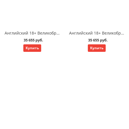
Английский 18+ Великобритания Саутгемптон: язык взрослый подготовка к экзаменам Cambridge exam 25 у/нед
Английский 18+ Великобритания Саутгемптон: язык взрослый общий стандартный 25 у/нед
35 655 руб.
35 655 руб.
Купить
Купить