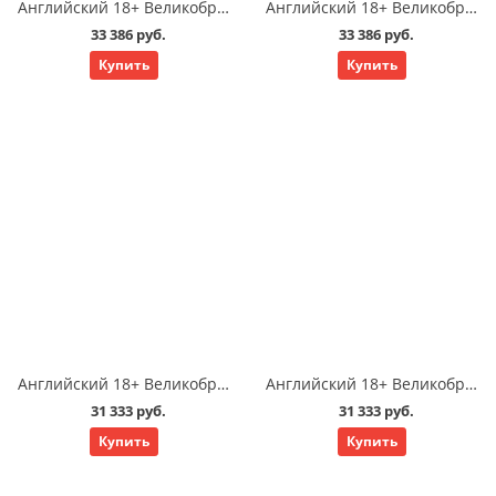
Английский 18+ Великобритания Саутгемптон: язык взрослый подготовка к экзаменам Cambridge exam 23 у/нед
Английский 18+ Великобритания Саутгемптон: язык взрослый общий стандартный 23 у/нед
33 386 руб.
33 386 руб.
Купить
Купить
Английский 18+ Великобритания Саутгемптон: язык взрослый подготовка к экзаменам Cambridge exam 21 у/нед
Английский 18+ Великобритания Саутгемптон: язык взрослый общий стандартный 21 у/нед
31 333 руб.
31 333 руб.
Купить
Купить