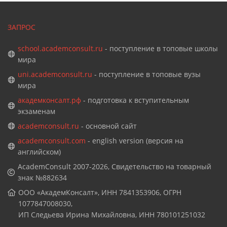
ЗАПРОС
school.academconsult.ru
- поступление в топовые школы
мира
uni.academconsult.ru
- поступление в топовые вузы
мира
академконсалт.рф
- подготовка к вступительным
экзаменам
academconsult.ru
- основной сайт
academconsult.com
- english version (версия на
английском)
AcademConsult 2007-2026, Свидетельство на товарный
знак №882634
ООО «АкадемКонсалт», ИНН 7841353906, ОГРН
1077847008030,
ИП Следьева Ирина Михайловна, ИНН 780101251032